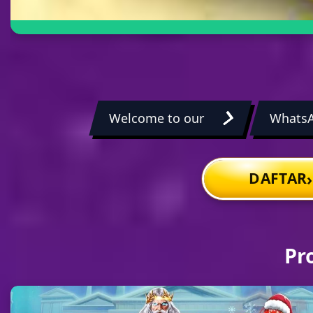
Welcome to our
Whats
›
DAFTAR
Pr