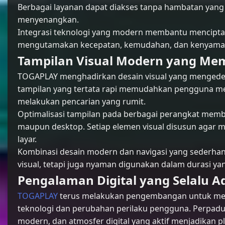
Berbagai layanan dapat diakses tanpa hambatan yang b
menyenangkan.
Integrasi teknologi yang modern membantu mencipt
mengutamakan kecepatan, kemudahan, dan kenyaman
Tampilan Visual Modern yang M
TOGAPLAY menghadirkan desain visual yang mengedepa
tampilan yang tertata rapi memudahkan pengguna me
melakukan pencarian yang rumit.
Optimalisasi tampilan pada berbagai perangkat mem
maupun desktop. Setiap elemen visual disusun agar
layar.
Kombinasi desain modern dan navigasi yang sederhana
visual, tetapi juga nyaman digunakan dalam durasi ya
Pengalaman Digital yang Selalu A
TOGAPLAY
terus melakukan pengembangan untuk mem
teknologi dan perubahan perilaku pengguna. Perpaduan
modern, dan atmosfer digital yang aktif menjadikan 